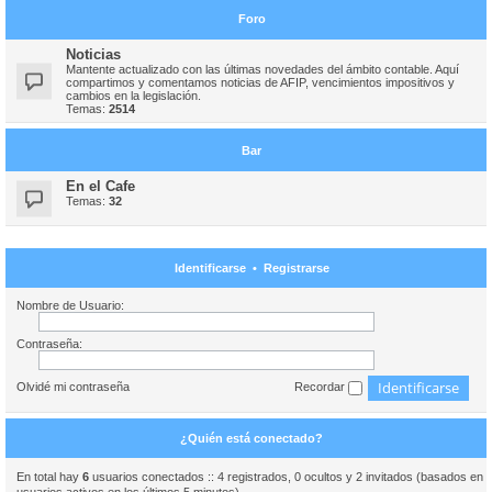
Foro
Noticias
Mantente actualizado con las últimas novedades del ámbito contable. Aquí
compartimos y comentamos noticias de AFIP, vencimientos impositivos y
cambios en la legislación.
Temas:
2514
Bar
En el Cafe
Temas:
32
Identificarse
•
Registrarse
Nombre de Usuario:
Contraseña:
Olvidé mi contraseña
Recordar
¿Quién está conectado?
En total hay
6
usuarios conectados :: 4 registrados, 0 ocultos y 2 invitados (basados en