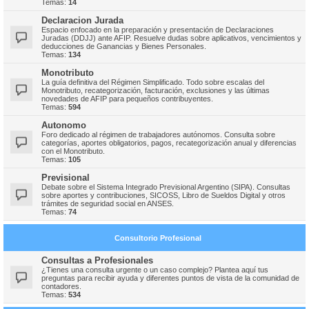
Temas:
14
Declaracion Jurada
Espacio enfocado en la preparación y presentación de Declaraciones
Juradas (DDJJ) ante AFIP. Resuelve dudas sobre aplicativos, vencimientos y
deducciones de Ganancias y Bienes Personales.
Temas:
134
Monotributo
La guía definitiva del Régimen Simplificado. Todo sobre escalas del
Monotributo, recategorización, facturación, exclusiones y las últimas
novedades de AFIP para pequeños contribuyentes.
Temas:
594
Autonomo
Foro dedicado al régimen de trabajadores autónomos. Consulta sobre
categorías, aportes obligatorios, pagos, recategorización anual y diferencias
con el Monotributo.
Temas:
105
Previsional
Debate sobre el Sistema Integrado Previsional Argentino (SIPA). Consultas
sobre aportes y contribuciones, SICOSS, Libro de Sueldos Digital y otros
trámites de seguridad social en ANSES.
Temas:
74
Consultorio Profesional
Consultas a Profesionales
¿Tienes una consulta urgente o un caso complejo? Plantea aquí tus
preguntas para recibir ayuda y diferentes puntos de vista de la comunidad de
contadores.
Temas:
534