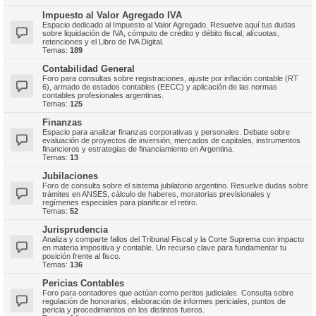
Impuesto al Valor Agregado IVA
Espacio dedicado al Impuesto al Valor Agregado. Resuelve aquí tus dudas
sobre liquidación de IVA, cómputo de crédito y débito fiscal, alícuotas,
retenciones y el Libro de IVA Digital.
Temas:
189
Contabilidad General
Foro para consultas sobre registraciones, ajuste por inflación contable (RT
6), armado de estados contables (EECC) y aplicación de las normas
contables profesionales argentinas.
Temas:
125
Finanzas
Espacio para analizar finanzas corporativas y personales. Debate sobre
evaluación de proyectos de inversión, mercados de capitales, instrumentos
financieros y estrategias de financiamiento en Argentina.
Temas:
13
Jubilaciones
Foro de consulta sobre el sistema jubilatorio argentino. Resuelve dudas sobre
trámites en ANSES, cálculo de haberes, moratorias previsionales y
regímenes especiales para planificar el retiro.
Temas:
52
Jurisprudencia
Analiza y comparte fallos del Tribunal Fiscal y la Corte Suprema con impacto
en materia impositiva y contable. Un recurso clave para fundamentar tu
posición frente al fisco.
Temas:
136
Pericias Contables
Foro para contadores que actúan como peritos judiciales. Consulta sobre
regulación de honorarios, elaboración de informes periciales, puntos de
pericia y procedimientos en los distintos fueros.