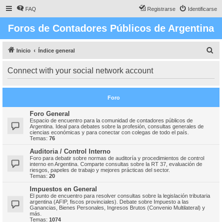
FAQ
Registrarse
Identificarse
Foros de Contadores Públicos de Argentina
B
Inicio
Índice general
u
Connect with your social network account
s
c
Foro
a
r
Foro General
Espacio de encuentro para la comunidad de contadores públicos de
Argentina. Ideal para debates sobre la profesión, consultas generales de
ciencias económicas y para conectar con colegas de todo el país.
Temas:
76
Auditoria / Control Interno
Foro para debatir sobre normas de auditoría y procedimientos de control
interno en Argentina. Comparte consultas sobre la RT 37, evaluación de
riesgos, papeles de trabajo y mejores prácticas del sector.
Temas:
20
Impuestos en General
El punto de encuentro para resolver consultas sobre la legislación tributaria
argentina (AFIP, fiscos provinciales). Debate sobre Impuesto a las
Ganancias, Bienes Personales, Ingresos Brutos (Convenio Multilateral) y
más.
Temas:
1074